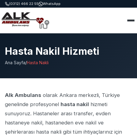
(0312) 466 22 55
WhatsApp
Hasta Nakil Hizmeti
Ana Sayfa
/
Hasta Nakli
Alk Ambulans
olarak Ankara merkezli, Türkiye
genelinde profesyonel
hasta nakil
hizmeti
sunuyoruz. Hastaneler arası transfer, evden
hastaneye nakil, hastaneden eve nakil ve
şehirlerarası hasta nakli gibi tüm ihtiyaçlarınız için